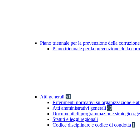
Piano triennale per la prevenzione della corruzione
Piano triennale per la prevenzione della cor
Atti generali
51
Riferimenti normativi su organizzazione e at
Atti amministrativi generali
49
Documenti di programmazione strategico-ge
Statuti e leggi regionali
Codice disciplinare e codice di condotta
1