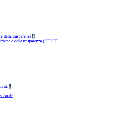
 e della trasparenza
1
ruzione e della trasparenza (PTPCT)
tività
1
stionale