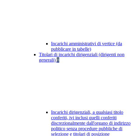
Incarichi amministrativi di vertice (da
pubblicare in tabelle)
Titolari di incarichi dirigenziali (dirigenti non
generali)
8
Incarichi dirigenziali, a qualsiasi titolo
conferiti, ivi inclusi quelli conferiti
discrezionalmente dall'organo di indirizzo
politico senza procedure pubbliche di
selezione e titolari di posizione