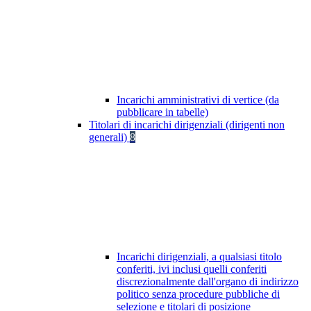
Incarichi amministrativi di vertice (da
pubblicare in tabelle)
Titolari di incarichi dirigenziali (dirigenti non
generali)
8
Incarichi dirigenziali, a qualsiasi titolo
conferiti, ivi inclusi quelli conferiti
discrezionalmente dall'organo di indirizzo
politico senza procedure pubbliche di
selezione e titolari di posizione