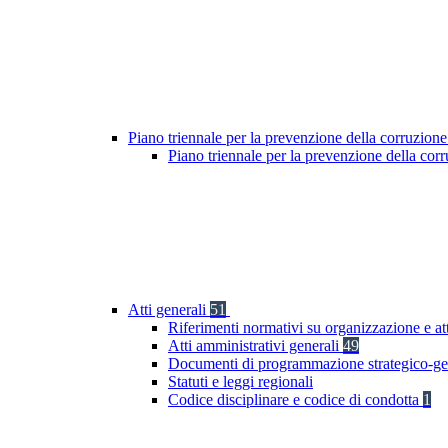
Piano triennale per la prevenzione della corruzione
Piano triennale per la prevenzione della cor
Atti generali
51
Riferimenti normativi su organizzazione e at
Atti amministrativi generali
49
Documenti di programmazione strategico-ge
Statuti e leggi regionali
Codice disciplinare e codice di condotta
1