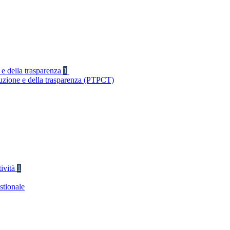
 e della trasparenza
1
ruzione e della trasparenza (PTPCT)
tività
1
stionale