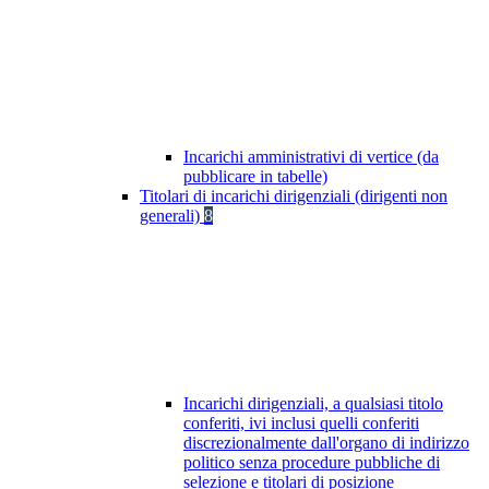
Incarichi amministrativi di vertice (da
pubblicare in tabelle)
Titolari di incarichi dirigenziali (dirigenti non
generali)
8
Incarichi dirigenziali, a qualsiasi titolo
conferiti, ivi inclusi quelli conferiti
discrezionalmente dall'organo di indirizzo
politico senza procedure pubbliche di
selezione e titolari di posizione