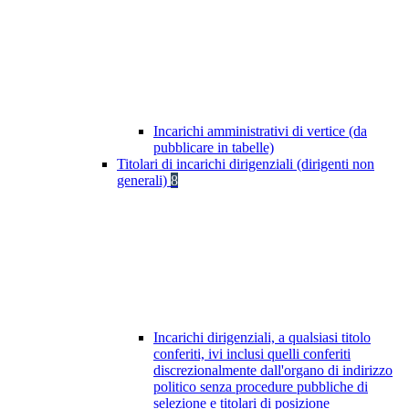
Incarichi amministrativi di vertice (da
pubblicare in tabelle)
Titolari di incarichi dirigenziali (dirigenti non
generali)
8
Incarichi dirigenziali, a qualsiasi titolo
conferiti, ivi inclusi quelli conferiti
discrezionalmente dall'organo di indirizzo
politico senza procedure pubbliche di
selezione e titolari di posizione