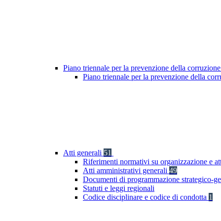
Piano triennale per la prevenzione della corruzione
Piano triennale per la prevenzione della cor
Atti generali
51
Riferimenti normativi su organizzazione e at
Atti amministrativi generali
49
Documenti di programmazione strategico-ge
Statuti e leggi regionali
Codice disciplinare e codice di condotta
1