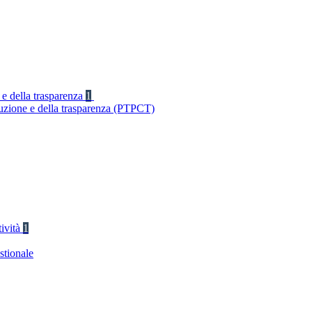
 e della trasparenza
1
ruzione e della trasparenza (PTPCT)
tività
1
stionale