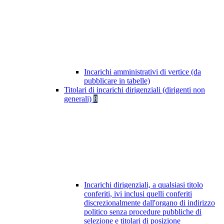
Incarichi amministrativi di vertice (da
pubblicare in tabelle)
Titolari di incarichi dirigenziali (dirigenti non
generali)
8
Incarichi dirigenziali, a qualsiasi titolo
conferiti, ivi inclusi quelli conferiti
discrezionalmente dall'organo di indirizzo
politico senza procedure pubbliche di
selezione e titolari di posizione