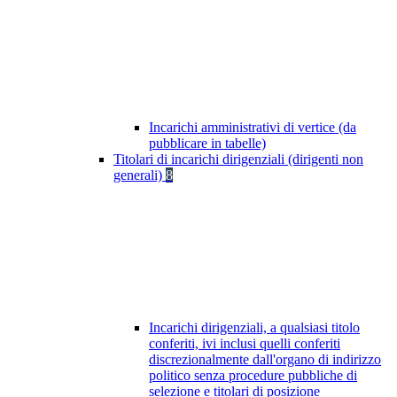
Incarichi amministrativi di vertice (da
pubblicare in tabelle)
Titolari di incarichi dirigenziali (dirigenti non
generali)
8
Incarichi dirigenziali, a qualsiasi titolo
conferiti, ivi inclusi quelli conferiti
discrezionalmente dall'organo di indirizzo
politico senza procedure pubbliche di
selezione e titolari di posizione