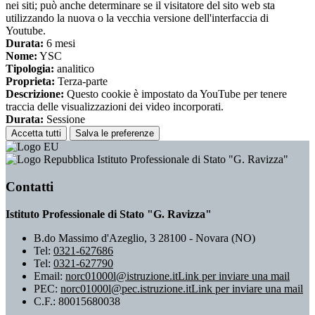
nei siti; può anche determinare se il visitatore del sito web sta
utilizzando la nuova o la vecchia versione dell'interfaccia di
Youtube.
Durata:
6 mesi
Nome:
YSC
Tipologia:
analitico
Proprieta:
Terza-parte
Descrizione:
Questo cookie è impostato da YouTube per tenere
traccia delle visualizzazioni dei video incorporati.
Durata:
Sessione
Accetta tutti
Salva le preferenze
Istituto Professionale di Stato "G. Ravizza"
Contatti
Istituto Professionale di Stato "G. Ravizza"
B.do Massimo d'Azeglio, 3 28100 - Novara (NO)
Tel:
0321-627686
Tel:
0321-627790
Email:
norc01000l@istruzione.it
Link per inviare una mail
PEC:
norc01000l@pec.istruzione.it
Link per inviare una mail
C.F.: 80015680038