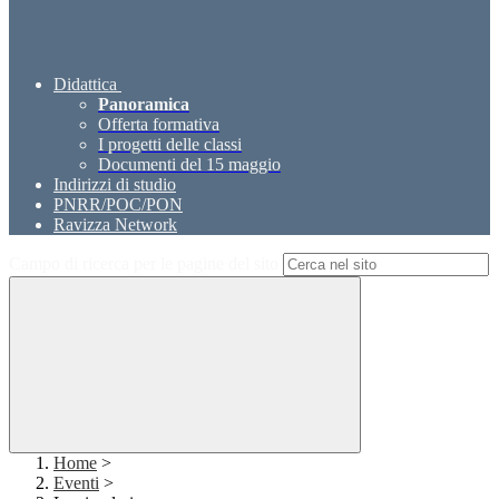
Didattica
Panoramica
Offerta formativa
I progetti delle classi
Documenti del 15 maggio
Indirizzi di studio
PNRR/POC/PON
Ravizza Network
Campo di ricerca per le pagine del sito
Home
>
Eventi
>