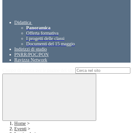
Didattica
Panoramica
Offerta formativa
I progetti delle classi
Documenti del 15 maggio
Indirizzi di studio
PNRR/POC/PON
Ravizza Network
Campo di ricerca per le pagine del sito
Home
>
Eventi
>