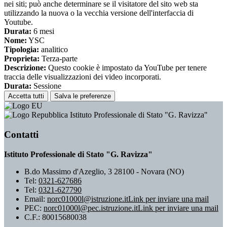
nei siti; può anche determinare se il visitatore del sito web sta
utilizzando la nuova o la vecchia versione dell'interfaccia di
Youtube.
Durata:
6 mesi
Nome:
YSC
Tipologia:
analitico
Proprieta:
Terza-parte
Descrizione:
Questo cookie è impostato da YouTube per tenere
traccia delle visualizzazioni dei video incorporati.
Durata:
Sessione
Accetta tutti
Salva le preferenze
Istituto Professionale di Stato "G. Ravizza"
Contatti
Istituto Professionale di Stato "G. Ravizza"
B.do Massimo d'Azeglio, 3 28100 - Novara (NO)
Tel:
0321-627686
Tel:
0321-627790
Email:
norc01000l@istruzione.it
Link per inviare una mail
PEC:
norc01000l@pec.istruzione.it
Link per inviare una mail
C.F.: 80015680038