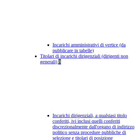
Incarichi amministrativi di vertice (da
pubblicare in tabelle)
Titolari di incarichi dirigenziali (dirigenti non
generali)
8
Incarichi dirigenziali, a qualsiasi titolo
conferiti, ivi inclusi quelli conferiti
discrezionalmente dall'organo di indirizzo
politico senza procedure pubbliche di
selezione e titolari di posizione