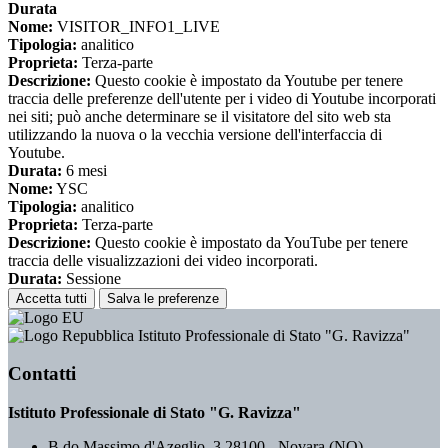
Durata
Nome:
VISITOR_INFO1_LIVE
Tipologia:
analitico
Proprieta:
Terza-parte
Descrizione:
Questo cookie è impostato da Youtube per tenere
traccia delle preferenze dell'utente per i video di Youtube incorporati
nei siti; può anche determinare se il visitatore del sito web sta
utilizzando la nuova o la vecchia versione dell'interfaccia di
Youtube.
Durata:
6 mesi
Nome:
YSC
Tipologia:
analitico
Proprieta:
Terza-parte
Descrizione:
Questo cookie è impostato da YouTube per tenere
traccia delle visualizzazioni dei video incorporati.
Durata:
Sessione
Accetta tutti
Salva le preferenze
Istituto Professionale di Stato "G. Ravizza"
Contatti
Istituto Professionale di Stato "G. Ravizza"
B.do Massimo d'Azeglio, 3 28100 - Novara (NO)