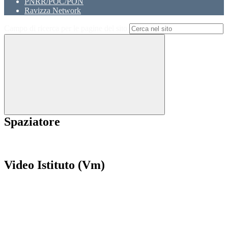
PNRR/POC/PON
Ravizza Network
Campo di ricerca per le pagine del sito
Spaziatore
Video Istituto (Vm)