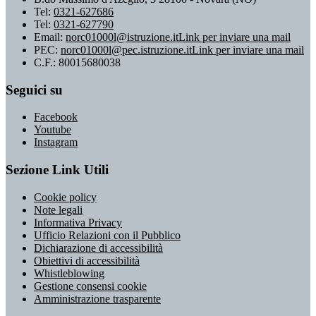
Tel:
0321-627686
Tel:
0321-627790
Email:
norc01000l@istruzione.it
Link per inviare una mail
PEC:
norc01000l@pec.istruzione.it
Link per inviare una mail
C.F.: 80015680038
Seguici su
Facebook
Youtube
Instagram
Sezione Link Utili
Cookie policy
Note legali
Informativa Privacy
Ufficio Relazioni con il Pubblico
Dichiarazione di accessibilità
Obiettivi di accessibilità
Whistleblowing
Gestione consensi cookie
Amministrazione trasparente