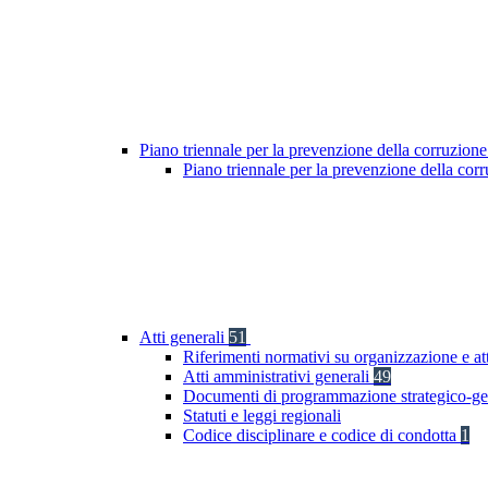
Piano triennale per la prevenzione della corruzione
Piano triennale per la prevenzione della cor
Atti generali
51
Riferimenti normativi su organizzazione e at
Atti amministrativi generali
49
Documenti di programmazione strategico-ge
Statuti e leggi regionali
Codice disciplinare e codice di condotta
1