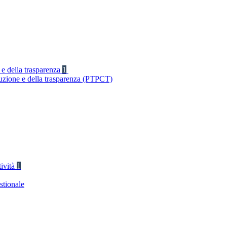
 e della trasparenza
1
ruzione e della trasparenza (PTPCT)
tività
1
stionale