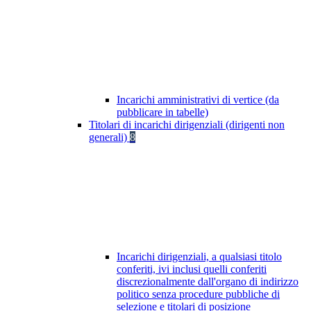
Incarichi amministrativi di vertice (da
pubblicare in tabelle)
Titolari di incarichi dirigenziali (dirigenti non
generali)
8
Incarichi dirigenziali, a qualsiasi titolo
conferiti, ivi inclusi quelli conferiti
discrezionalmente dall'organo di indirizzo
politico senza procedure pubbliche di
selezione e titolari di posizione