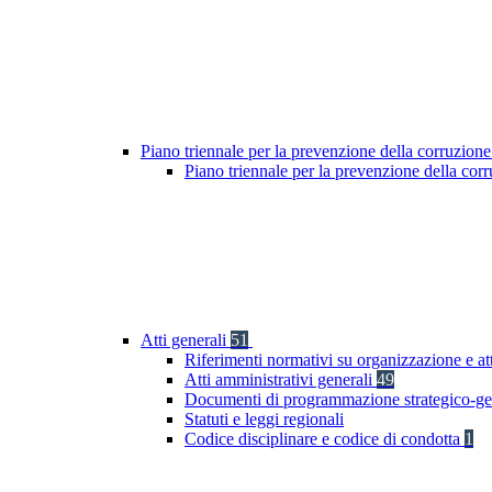
Piano triennale per la prevenzione della corruzione
Piano triennale per la prevenzione della cor
Atti generali
51
Riferimenti normativi su organizzazione e at
Atti amministrativi generali
49
Documenti di programmazione strategico-ge
Statuti e leggi regionali
Codice disciplinare e codice di condotta
1