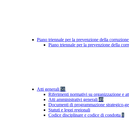
Piano triennale per la prevenzione della corruzione
Piano triennale per la prevenzione della cor
Atti generali
51
Riferimenti normativi su organizzazione e at
Atti amministrativi generali
49
Documenti di programmazione strategico-ge
Statuti e leggi regionali
Codice disciplinare e codice di condotta
1