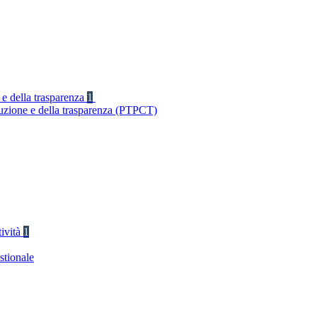
 e della trasparenza
1
ruzione e della trasparenza (PTPCT)
tività
1
stionale