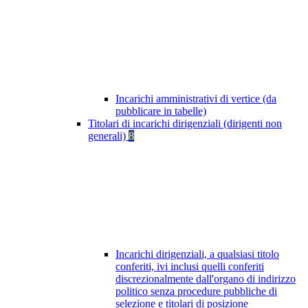
Incarichi amministrativi di vertice (da
pubblicare in tabelle)
Titolari di incarichi dirigenziali (dirigenti non
generali)
8
Incarichi dirigenziali, a qualsiasi titolo
conferiti, ivi inclusi quelli conferiti
discrezionalmente dall'organo di indirizzo
politico senza procedure pubbliche di
selezione e titolari di posizione