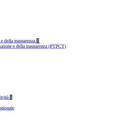
 e della trasparenza
1
ruzione e della trasparenza (PTPCT)
tività
1
stionale