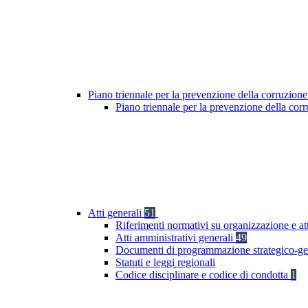
Piano triennale per la prevenzione della corruzione
Piano triennale per la prevenzione della cor
Atti generali
51
Riferimenti normativi su organizzazione e at
Atti amministrativi generali
49
Documenti di programmazione strategico-ge
Statuti e leggi regionali
Codice disciplinare e codice di condotta
1