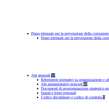
Piano triennale per la prevenzione della corruzione
Piano triennale per la prevenzione della cor
Atti generali
51
Riferimenti normativi su organizzazione e at
Atti amministrativi generali
49
Documenti di programmazione strategico-ge
Statuti e leggi regionali
Codice disciplinare e codice di condotta
1