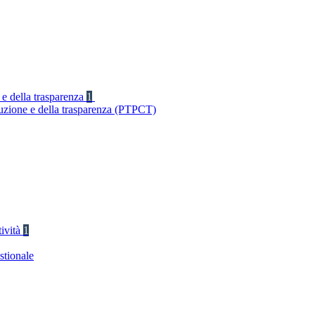
 e della trasparenza
1
ruzione e della trasparenza (PTPCT)
tività
1
stionale