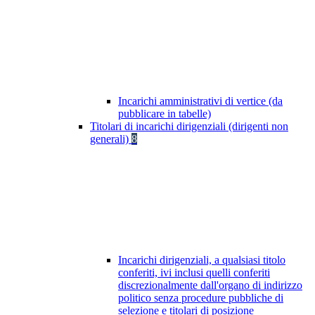
Incarichi amministrativi di vertice (da
pubblicare in tabelle)
Titolari di incarichi dirigenziali (dirigenti non
generali)
8
Incarichi dirigenziali, a qualsiasi titolo
conferiti, ivi inclusi quelli conferiti
discrezionalmente dall'organo di indirizzo
politico senza procedure pubbliche di
selezione e titolari di posizione