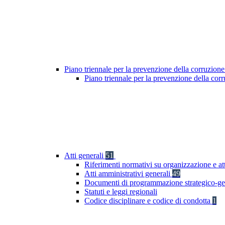
Piano triennale per la prevenzione della corruzione
Piano triennale per la prevenzione della cor
Atti generali
51
Riferimenti normativi su organizzazione e at
Atti amministrativi generali
49
Documenti di programmazione strategico-ge
Statuti e leggi regionali
Codice disciplinare e codice di condotta
1