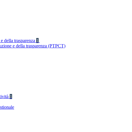
 e della trasparenza
1
ruzione e della trasparenza (PTPCT)
tività
1
stionale