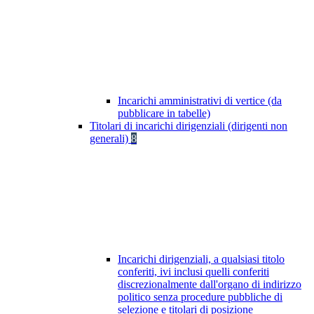
Incarichi amministrativi di vertice (da
pubblicare in tabelle)
Titolari di incarichi dirigenziali (dirigenti non
generali)
8
Incarichi dirigenziali, a qualsiasi titolo
conferiti, ivi inclusi quelli conferiti
discrezionalmente dall'organo di indirizzo
politico senza procedure pubbliche di
selezione e titolari di posizione