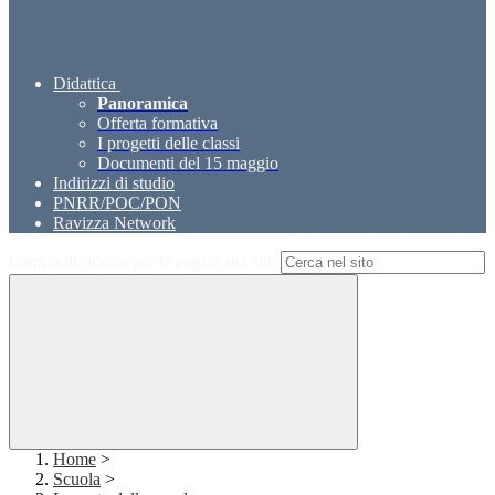
Didattica
Panoramica
Offerta formativa
I progetti delle classi
Documenti del 15 maggio
Indirizzi di studio
PNRR/POC/PON
Ravizza Network
Campo di ricerca per le pagine del sito
Home
>
Scuola
>