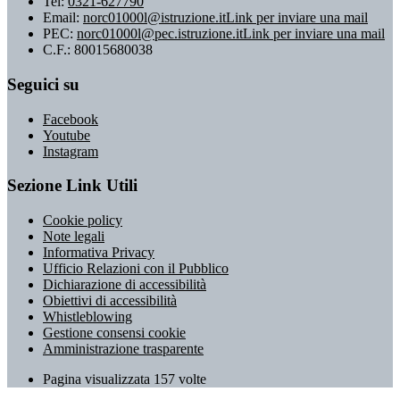
Tel:
0321-627790
Email:
norc01000l@istruzione.it
Link per inviare una mail
PEC:
norc01000l@pec.istruzione.it
Link per inviare una mail
C.F.: 80015680038
Seguici su
Facebook
Youtube
Instagram
Sezione Link Utili
Cookie policy
Note legali
Informativa Privacy
Ufficio Relazioni con il Pubblico
Dichiarazione di accessibilità
Obiettivi di accessibilità
Whistleblowing
Gestione consensi cookie
Amministrazione trasparente
Pagina visualizzata
157
volte