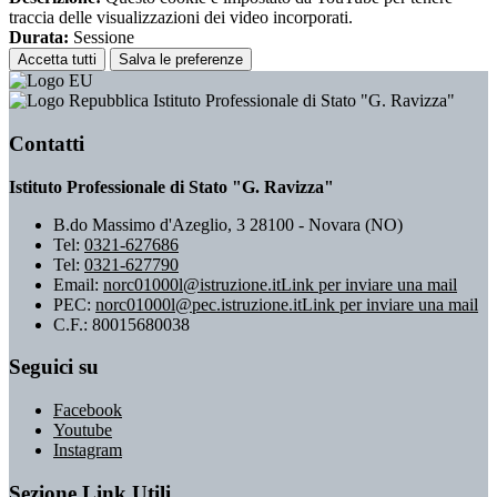
traccia delle visualizzazioni dei video incorporati.
Durata:
Sessione
Accetta tutti
Salva le preferenze
Istituto Professionale di Stato "G. Ravizza"
Contatti
Istituto Professionale di Stato "G. Ravizza"
B.do Massimo d'Azeglio, 3 28100 - Novara (NO)
Tel:
0321-627686
Tel:
0321-627790
Email:
norc01000l@istruzione.it
Link per inviare una mail
PEC:
norc01000l@pec.istruzione.it
Link per inviare una mail
C.F.: 80015680038
Seguici su
Facebook
Youtube
Instagram
Sezione Link Utili