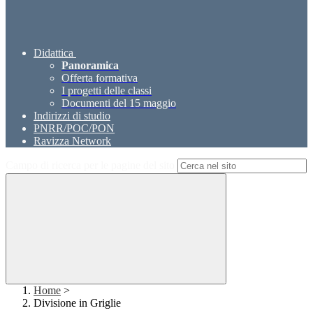
Didattica
Panoramica
Offerta formativa
I progetti delle classi
Documenti del 15 maggio
Indirizzi di studio
PNRR/POC/PON
Ravizza Network
Campo di ricerca per le pagine del sito
Home
>
Divisione in Griglie