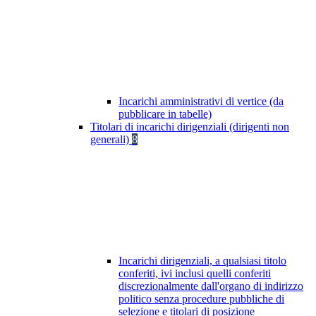
Incarichi amministrativi di vertice (da
pubblicare in tabelle)
Titolari di incarichi dirigenziali (dirigenti non
generali)
8
Incarichi dirigenziali, a qualsiasi titolo
conferiti, ivi inclusi quelli conferiti
discrezionalmente dall'organo di indirizzo
politico senza procedure pubbliche di
selezione e titolari di posizione