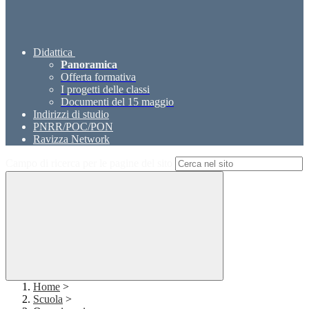
Didattica
Panoramica
Offerta formativa
I progetti delle classi
Documenti del 15 maggio
Indirizzi di studio
PNRR/POC/PON
Ravizza Network
Campo di ricerca per le pagine del sito
Home
>
Scuola
>