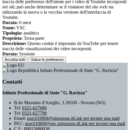
traccia delle preferenze dell'utente per i video di Youtube incorporati
nei siti; può anche determinare se il visitatore del sito web sta
utilizzando la nuova o la vecchia versione dell'interfaccia di
Youtube.
Durata:
6 mesi
Nome:
YSC
Tipologia:
analitico
Proprieta:
Terza-parte
Descrizione:
Questo cookie è impostato da YouTube per tenere
traccia delle visualizzazioni dei video incorporati.
Durata:
Sessione
Accetta tutti
Salva le preferenze
Istituto Professionale di Stato "G. Ravizza"
Contatti
Istituto Professionale di Stato "G. Ravizza"
B.do Massimo d'Azeglio, 3 28100 - Novara (NO)
Tel:
0321-627686
Tel:
0321-627790
Email:
norc01000l@istruzione.it
Link per inviare una mail
PEC:
norc01000l@pec.istruzione.it
Link per inviare una mail
C.F.: 80015680038