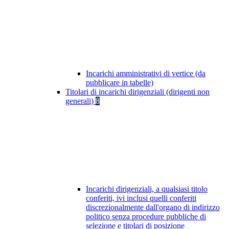
Incarichi amministrativi di vertice (da
pubblicare in tabelle)
Titolari di incarichi dirigenziali (dirigenti non
generali)
8
Incarichi dirigenziali, a qualsiasi titolo
conferiti, ivi inclusi quelli conferiti
discrezionalmente dall'organo di indirizzo
politico senza procedure pubbliche di
selezione e titolari di posizione