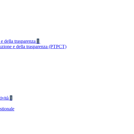
 e della trasparenza
1
ruzione e della trasparenza (PTPCT)
tività
1
stionale