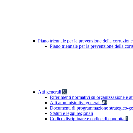
Piano triennale per la prevenzione della corruzione
Piano triennale per la prevenzione della cor
Atti generali
51
Riferimenti normativi su organizzazione e at
Atti amministrativi generali
49
Documenti di programmazione strategico-ge
Statuti e leggi regionali
Codice disciplinare e codice di condotta
1