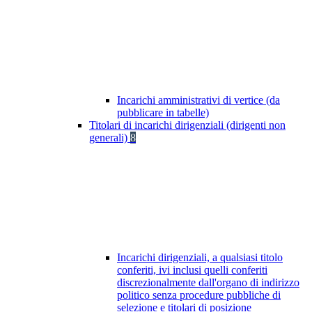
Incarichi amministrativi di vertice (da
pubblicare in tabelle)
Titolari di incarichi dirigenziali (dirigenti non
generali)
8
Incarichi dirigenziali, a qualsiasi titolo
conferiti, ivi inclusi quelli conferiti
discrezionalmente dall'organo di indirizzo
politico senza procedure pubbliche di
selezione e titolari di posizione