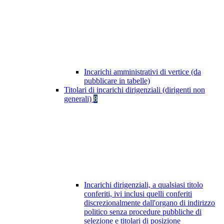
Incarichi amministrativi di vertice (da
pubblicare in tabelle)
Titolari di incarichi dirigenziali (dirigenti non
generali)
8
Incarichi dirigenziali, a qualsiasi titolo
conferiti, ivi inclusi quelli conferiti
discrezionalmente dall'organo di indirizzo
politico senza procedure pubbliche di
selezione e titolari di posizione