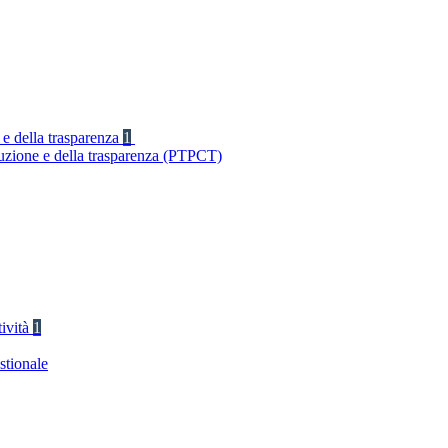
 e della trasparenza
1
ruzione e della trasparenza (PTPCT)
tività
1
stionale