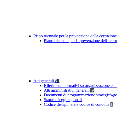
Piano triennale per la prevenzione della corruzione
Piano triennale per la prevenzione della cor
Atti generali
51
Riferimenti normativi su organizzazione e at
Atti amministrativi generali
49
Documenti di programmazione strategico-ge
Statuti e leggi regionali
Codice disciplinare e codice di condotta
1