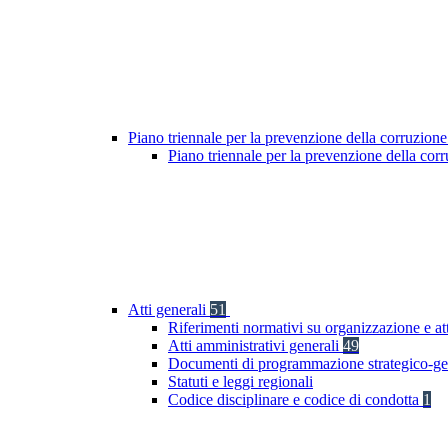
Piano triennale per la prevenzione della corruzione
Piano triennale per la prevenzione della cor
Atti generali
51
Riferimenti normativi su organizzazione e at
Atti amministrativi generali
49
Documenti di programmazione strategico-ge
Statuti e leggi regionali
Codice disciplinare e codice di condotta
1