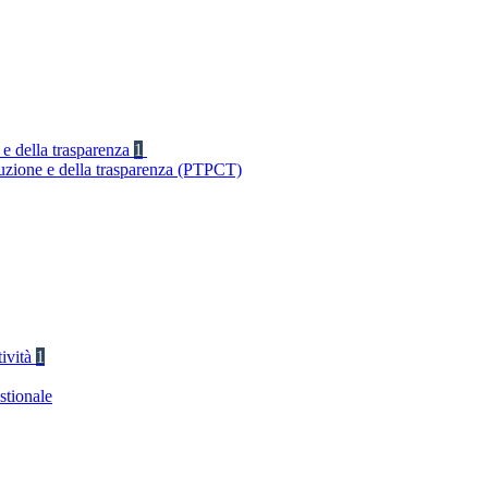
 e della trasparenza
1
ruzione e della trasparenza (PTPCT)
tività
1
stionale