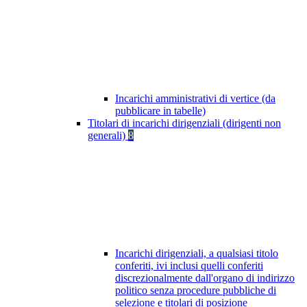
Incarichi amministrativi di vertice (da
pubblicare in tabelle)
Titolari di incarichi dirigenziali (dirigenti non
generali)
8
Incarichi dirigenziali, a qualsiasi titolo
conferiti, ivi inclusi quelli conferiti
discrezionalmente dall'organo di indirizzo
politico senza procedure pubbliche di
selezione e titolari di posizione