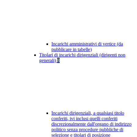
Incarichi amministrativi di vertice (da
pubblicare in tabelle)
Titolari di incarichi dirigenziali (dirigenti non
generali)
8
Incarichi dirigenziali, a qualsiasi titolo
conferiti, ivi inclusi quelli conferiti
discrezionalmente dall'organo di indirizzo
politico senza procedure pubbliche di
selezione e titolari di posizione