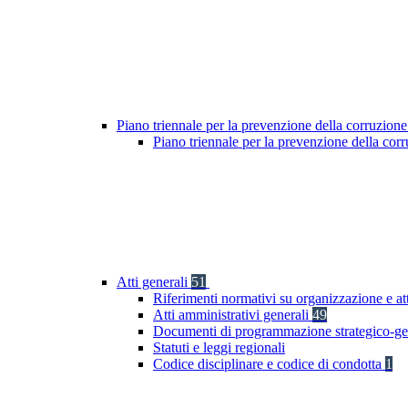
Piano triennale per la prevenzione della corruzione
Piano triennale per la prevenzione della cor
Atti generali
51
Riferimenti normativi su organizzazione e at
Atti amministrativi generali
49
Documenti di programmazione strategico-ge
Statuti e leggi regionali
Codice disciplinare e codice di condotta
1