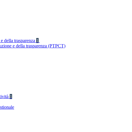
 e della trasparenza
1
ruzione e della trasparenza (PTPCT)
tività
1
stionale