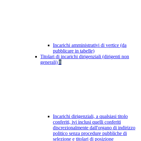
Incarichi amministrativi di vertice (da
pubblicare in tabelle)
Titolari di incarichi dirigenziali (dirigenti non
generali)
8
Incarichi dirigenziali, a qualsiasi titolo
conferiti, ivi inclusi quelli conferiti
discrezionalmente dall'organo di indirizzo
politico senza procedure pubbliche di
selezione e titolari di posizione