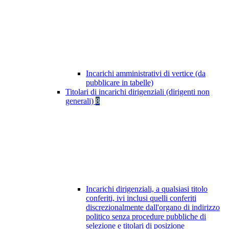
Incarichi amministrativi di vertice (da
pubblicare in tabelle)
Titolari di incarichi dirigenziali (dirigenti non
generali)
8
Incarichi dirigenziali, a qualsiasi titolo
conferiti, ivi inclusi quelli conferiti
discrezionalmente dall'organo di indirizzo
politico senza procedure pubbliche di
selezione e titolari di posizione