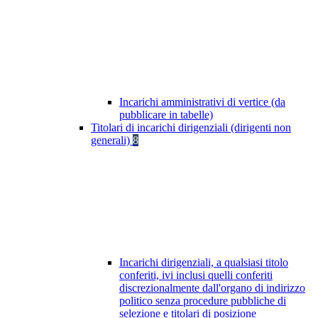
Incarichi amministrativi di vertice (da
pubblicare in tabelle)
Titolari di incarichi dirigenziali (dirigenti non
generali)
8
Incarichi dirigenziali, a qualsiasi titolo
conferiti, ivi inclusi quelli conferiti
discrezionalmente dall'organo di indirizzo
politico senza procedure pubbliche di
selezione e titolari di posizione