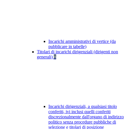
Incarichi amministrativi di vertice (da
pubblicare in tabelle)
Titolari di incarichi dirigenziali (dirigenti non
generali)
8
Incarichi dirigenziali, a qualsiasi titolo
conferiti, ivi inclusi quelli conferiti
discrezionalmente dall'organo di indirizzo
politico senza procedure pubbliche di
selezione e titolari di posizione