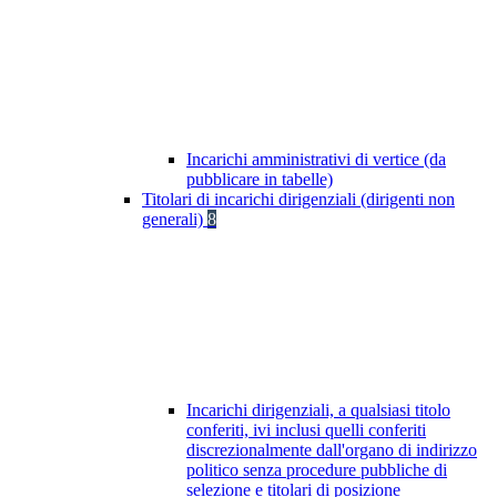
Incarichi amministrativi di vertice (da
pubblicare in tabelle)
Titolari di incarichi dirigenziali (dirigenti non
generali)
8
Incarichi dirigenziali, a qualsiasi titolo
conferiti, ivi inclusi quelli conferiti
discrezionalmente dall'organo di indirizzo
politico senza procedure pubbliche di
selezione e titolari di posizione