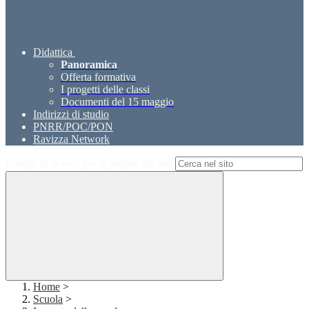
Didattica
Panoramica
Offerta formativa
I progetti delle classi
Documenti del 15 maggio
Indirizzi di studio
PNRR/POC/PON
Ravizza Network
Campo di ricerca per le pagine del sito
Home
>
Scuola
>