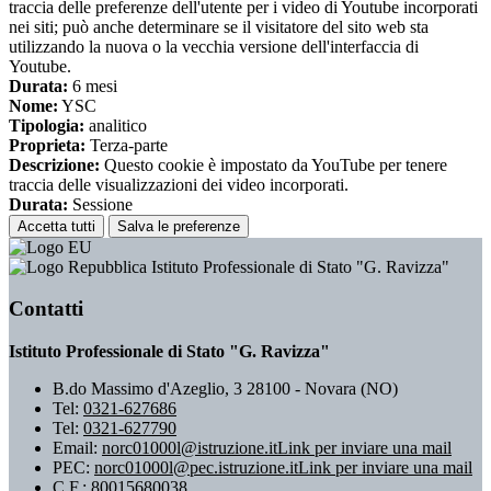
traccia delle preferenze dell'utente per i video di Youtube incorporati
nei siti; può anche determinare se il visitatore del sito web sta
utilizzando la nuova o la vecchia versione dell'interfaccia di
Youtube.
Durata:
6 mesi
Nome:
YSC
Tipologia:
analitico
Proprieta:
Terza-parte
Descrizione:
Questo cookie è impostato da YouTube per tenere
traccia delle visualizzazioni dei video incorporati.
Durata:
Sessione
Accetta tutti
Salva le preferenze
Istituto Professionale di Stato "G. Ravizza"
Contatti
Istituto Professionale di Stato "G. Ravizza"
B.do Massimo d'Azeglio, 3 28100 - Novara (NO)
Tel:
0321-627686
Tel:
0321-627790
Email:
norc01000l@istruzione.it
Link per inviare una mail
PEC:
norc01000l@pec.istruzione.it
Link per inviare una mail
C.F.: 80015680038