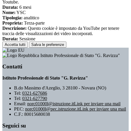
Youtube.
Durata:
6 mesi
Nome:
YSC
Tipologia:
analitico
Proprieta:
Terza-parte
Descrizione:
Questo cookie è impostato da YouTube per tenere
traccia delle visualizzazioni dei video incorporati.
Durata:
Sessione
Accetta tutti
Salva le preferenze
Istituto Professionale di Stato "G. Ravizza"
Contatti
Istituto Professionale di Stato "G. Ravizza"
B.do Massimo d'Azeglio, 3 28100 - Novara (NO)
Tel:
0321-627686
Tel:
0321-627790
Email:
norc01000l@istruzione.it
Link per inviare una mail
PEC:
norc01000l@pec.istruzione.it
Link per inviare una mail
C.F.: 80015680038
Seguici su