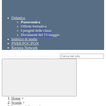
Didattica
Panoramica
Offerta formativa
I progetti delle classi
Documenti del 15 maggio
Indirizzi di studio
PNRR/POC/PON
Ravizza Network
Campo di ricerca per le pagine del sito
Home
>
Scuola
>