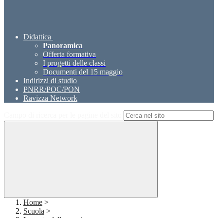
Didattica
Panoramica
Offerta formativa
I progetti delle classi
Documenti del 15 maggio
Indirizzi di studio
PNRR/POC/PON
Ravizza Network
Campo di ricerca per le pagine del sito
Home
>
Scuola
>