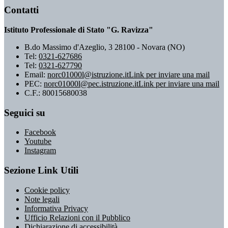
Contatti
Istituto Professionale di Stato "G. Ravizza"
B.do Massimo d'Azeglio, 3 28100 - Novara (NO)
Tel:
0321-627686
Tel:
0321-627790
Email:
norc01000l@istruzione.it
Link per inviare una mail
PEC:
norc01000l@pec.istruzione.it
Link per inviare una mail
C.F.: 80015680038
Seguici su
Facebook
Youtube
Instagram
Sezione Link Utili
Cookie policy
Note legali
Informativa Privacy
Ufficio Relazioni con il Pubblico
Dichiarazione di accessibilità