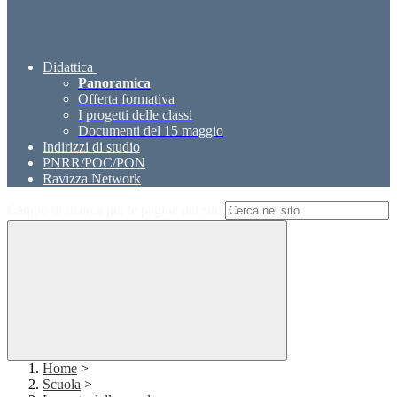
Didattica
Panoramica
Offerta formativa
I progetti delle classi
Documenti del 15 maggio
Indirizzi di studio
PNRR/POC/PON
Ravizza Network
Campo di ricerca per le pagine del sito
Home
>
Scuola
>