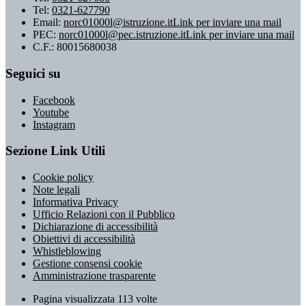
Tel:
0321-627790
Email:
norc01000l@istruzione.it
Link per inviare una mail
PEC:
norc01000l@pec.istruzione.it
Link per inviare una mail
C.F.: 80015680038
Seguici su
Facebook
Youtube
Instagram
Sezione Link Utili
Cookie policy
Note legali
Informativa Privacy
Ufficio Relazioni con il Pubblico
Dichiarazione di accessibilità
Obiettivi di accessibilità
Whistleblowing
Gestione consensi cookie
Amministrazione trasparente
Pagina visualizzata
113
volte