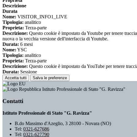
Proprieta
Descrizione
Durata
Nome:
VISITOR_INFO1_LIVE
Tipologia:
analitico
Proprieta:
Terza-parte
Descrizione:
Questo cookie è impostato da Youtube per tenere traccia de
nuova o la vecchia versione dell'interfaccia di Youtube.
Durata:
6 mesi
Nome:
YSC
Tipologia:
analitico
Proprieta:
Terza-parte
Descrizione:
Questo cookie è impostato da YouTube per tenere traccia 
Durata:
Sessione
Accetta tutti
Salva le preferenze
Istituto Professionale di Stato "G. Ravizza"
Contatti
Istituto Professionale di Stato "G. Ravizza"
B.do Massimo d'Azeglio, 3 28100 - Novara (NO)
Tel:
0321-627686
Tel:
0321-627790