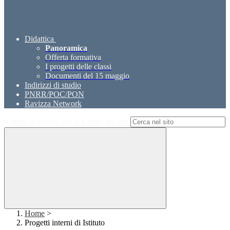
Didattica
Panoramica
Offerta formativa
I progetti delle classi
Documenti del 15 maggio
Indirizzi di studio
PNRR/POC/PON
Ravizza Network
Campo di ricerca per le pagine del sito
Home
>
Progetti interni di Istituto