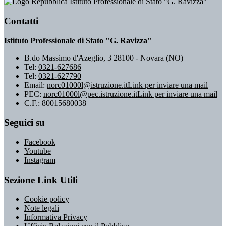
Istituto Professionale di Stato "G. Ravizza"
Contatti
Istituto Professionale di Stato "G. Ravizza"
B.do Massimo d'Azeglio, 3 28100 - Novara (NO)
Tel:
0321-627686
Tel:
0321-627790
Email:
norc01000l@istruzione.it
Link per inviare una mail
PEC:
norc01000l@pec.istruzione.it
Link per inviare una mail
C.F.: 80015680038
Seguici su
Facebook
Youtube
Instagram
Sezione Link Utili
Cookie policy
Note legali
Informativa Privacy