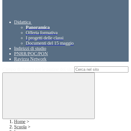
Didattica
Panoramica
Offerta formativa
I progetti delle classi
Documenti del 15 maggio
Indirizzi di studio
PNRR/POC/PON
Ravizza Network
Campo di ricerca per le pagine del sito
Home
>
Scuola
>