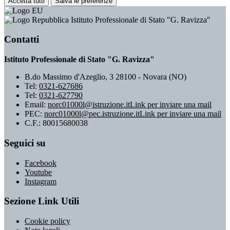
Accetta tutti
Salva le preferenze
Istituto Professionale di Stato "G. Ravizza"
Contatti
Istituto Professionale di Stato "G. Ravizza"
B.do Massimo d'Azeglio, 3 28100 - Novara (NO)
Tel:
0321-627686
Tel:
0321-627790
Email:
norc01000l@istruzione.it
Link per inviare una mail
PEC:
norc01000l@pec.istruzione.it
Link per inviare una mail
C.F.: 80015680038
Seguici su
Facebook
Youtube
Instagram
Sezione Link Utili
Cookie policy