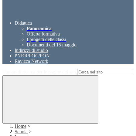
Didattica
Panoramica
Offerta formativa
I progetti delle classi
Documenti del 15 maggio
Indirizzi di studio
PNRR/POC/PON
Ravizza Network
Campo di ricerca per le pagine del sito
Home
>
Scuola
>