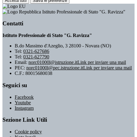
Accetta tutti
Salva le preferenze
Istituto Professionale di Stato "G. Ravizza"
Contatti
Istituto Professionale di Stato "G. Ravizza"
B.do Massimo d'Azeglio, 3 28100 - Novara (NO)
Tel:
0321-627686
Tel:
0321-627790
Email:
norc01000l@istruzione.it
Link per inviare una mail
PEC:
norc01000l@pec.istruzione.it
Link per inviare una mail
C.F.: 80015680038
Seguici su
Facebook
Youtube
Instagram
Sezione Link Utili
Cookie policy