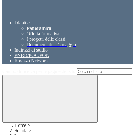
Didattica
Panoramica
Offerta formativa
I progetti delle classi
Documenti del 15 maggio
Indirizzi di studio
PNRR/POC/PON
Ravizza Network
Campo di ricerca per le pagine del sito
Home
>
Scuola
>