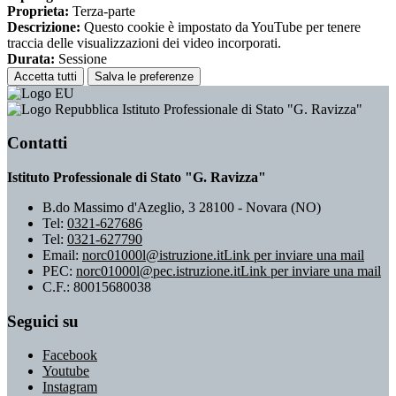
Proprieta:
Terza-parte
Descrizione:
Questo cookie è impostato da YouTube per tenere
traccia delle visualizzazioni dei video incorporati.
Durata:
Sessione
Accetta tutti
Salva le preferenze
Istituto Professionale di Stato "G. Ravizza"
Contatti
Istituto Professionale di Stato "G. Ravizza"
B.do Massimo d'Azeglio, 3 28100 - Novara (NO)
Tel:
0321-627686
Tel:
0321-627790
Email:
norc01000l@istruzione.it
Link per inviare una mail
PEC:
norc01000l@pec.istruzione.it
Link per inviare una mail
C.F.: 80015680038
Seguici su
Facebook
Youtube
Instagram